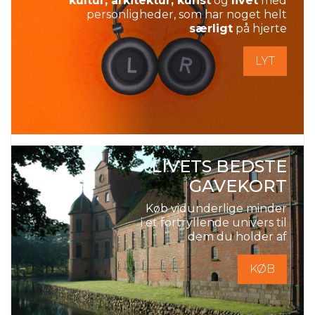
kultur, arkitektur, kunst
og
livet
med
personligheder, som har noget helt
særligt
på hjerte
LYT
LIVETS BEDSTE
GAVEKORT
Køb vidunderlige minder
i et fortryllende univers til
dem du holder af
KØB