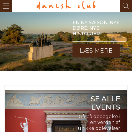
EN NY SÆSON. NYE
DØRE. NYE
HISTORIER.
LÆS MERE
SE ALLE
EVENTS
Gå på opdagelse i
en verden af
unikke oplevelser