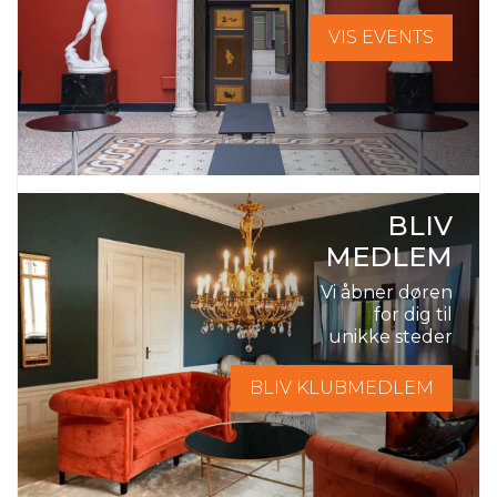
VIS EVENTS
BLIV
MEDLEM
Vi åbner døren
for dig til
unikke steder
BLIV KLUBMEDLEM