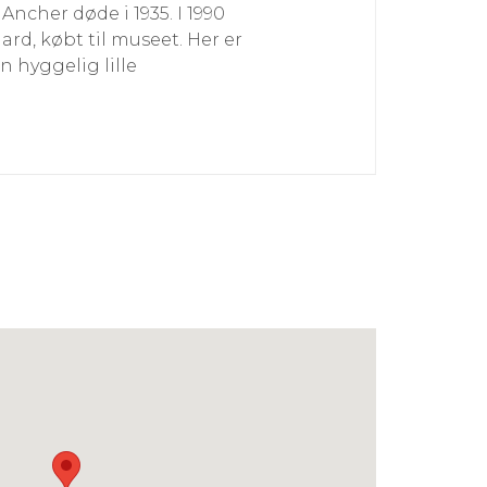
ncher døde i 1935. I 1990
rd, købt til museet. Her er
n hyggelig lille