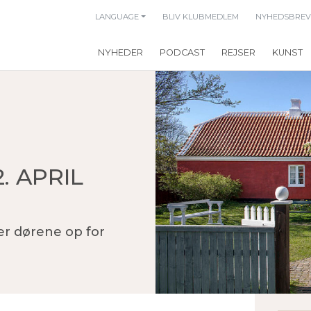
LANGUAGE
BLIV KLUBMEDLEM
NYHEDSBREV
NYHEDER
PODCAST
REJSER
KUNST
. APRIL
r dørene op for