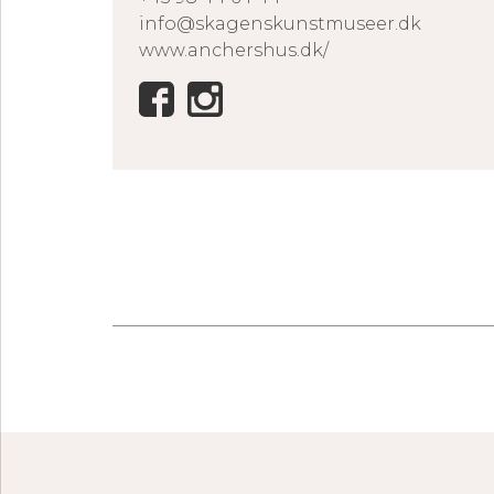
info@skagenskunstmuseer.dk
www.anchershus.dk/