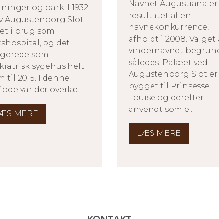
Navnet Augustiana er
ninger og park. I 1932
resultatet af en
v Augustenborg Slot
navnekonkurrence,
et i brug som
afholdt i 2008. Valget 
tshospital, og det
vindernavnet begrun
ngerede som
således: Palæet ved
kiatrisk sygehus helt
Augustenborg Slot er
m til 2015. I denne
bygget til Prinsesse
iode var der overlæ...
Louise og derefter
anvendt som e...
ÆS MERE
LÆS MERE