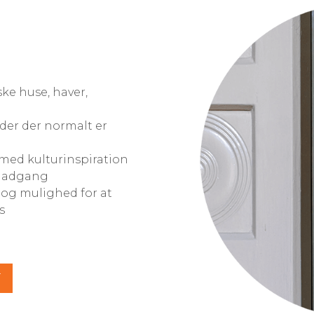
ske huse, haver,
eder der normalt er
med kulturinspiration
k adgang
s og mulighed for at
s
T