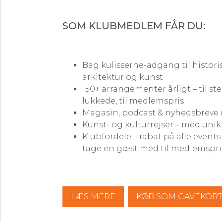
SOM KLUBMEDLEM FÅR DU:
Bag kulisserne-adgang til histori
arkitektur og kunst
150+ arrangementer årligt – til st
lukkede, til medlemspris
Magasin, podcast & nyhedsbreve 
Kunst- og kulturrejser – med uni
Klubfordele – rabat på alle event
tage en gæst med til medlemspri
LÆS MERE
KØB SOM GAVEKOR