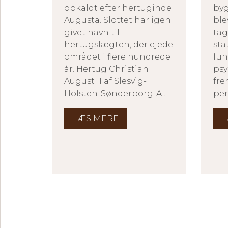
opkaldt efter hertuginde
byg
Augusta. Slottet har igen
ble
givet navn til
tag
hertugslægten, der ejede
sta
området i flere hundrede
fu
år. Hertug Christian
psy
August II af Slesvig-
fre
Holsten-Sønderborg-A...
per
LÆS MERE
L