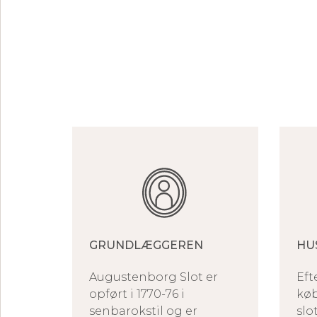
GRUNDLÆGGEREN
HU
Augustenborg Slot er
Eft
opført i 1770-76 i
køb
senbarokstil og er
slo