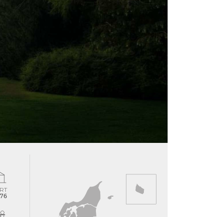
RT
-76