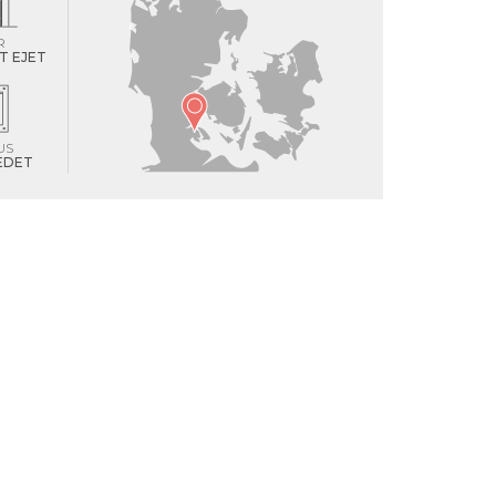
R
T EJET
US
REDET