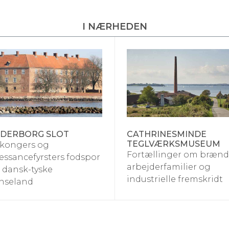
I NÆRHEDEN
DERBORG SLOT
CATHRINESMINDE
TEGLVÆRKSMUSEUM
 kongers og
Fortællinger om brændt
ssancefyrsters fodspor
arbejderfamilier og
t dansk-tyske
industrielle fremskridt
nseland