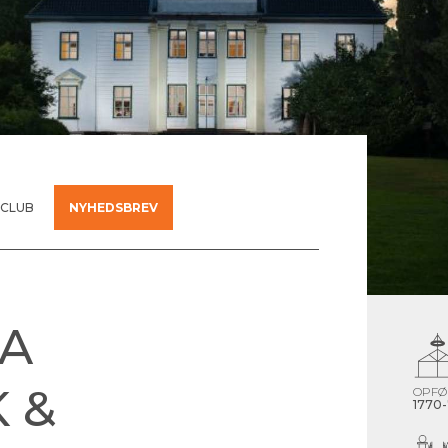
 CLUB
NYHEDSBREV
A
 &
OPFØ
1770