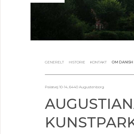
GENERELT
HISTORIE
KONTAKT
OM DANISH
Palævej 10-14, 6440 Augustenborg
AUGUSTIAN
KUNSTPARK