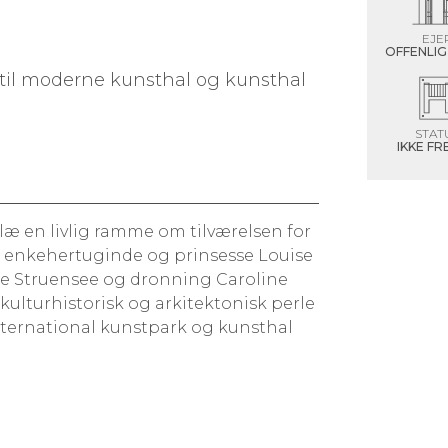
EJE
OFFENLIG
til moderne kunsthal og kunsthal
STAT
IKKE F
læ en livlig ramme om tilværelsen for
 enkehertuginde og prinsesse Louise
ge Struensee og dronning Caroline
 kulturhistorisk og arkitektonisk perle
ernational kunstpark og kunsthal