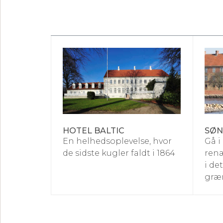
HOTEL BALTIC
SØN
En helhedsoplevelse, hvor
Gå i
de sidste kugler faldt i 1864
renæ
i de
græ