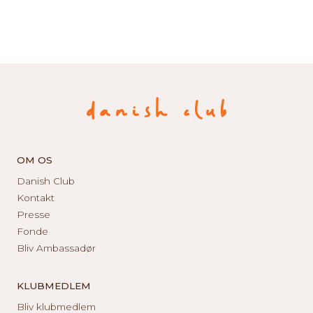
OM OS
Danish Club
Kontakt
Presse
Fonde
Bliv Ambassadør
KLUBMEDLEM
Bliv klubmedlem