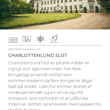
2920 2840 Charlottenlund
CHARLOTTENLUND SLOT
Charlottenlund Slot er på alle måder et
rigtigt slot. Igennem tiden har flere
kongelige anvendt slottet som
sommerresidens og flere konger er sågar
født på stedet. Udenfor emmer slottet af
renæssancetræk og en smuk og vild
slotspark, som opfordrer til at udforske.
Indeni er slottet nyrenoveret med respekt for