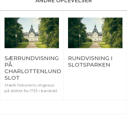
ANDRE OPLEVELSER
SÆRRUNDVISNING
RUNDVISNING I
PÅ
SLOTSPARKEN
CHARLOTTENLUND
SLOT
Mærk historiens vingesus
på slottet fra 1733 i barokstil