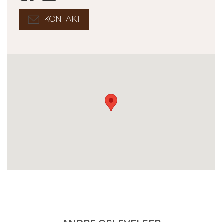
KONTAKT