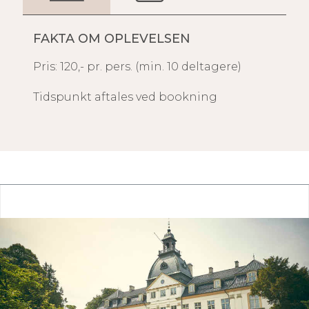
FAKTA OM OPLEVELSEN
Pris: 120,- pr. pers.
(min. 10 deltagere)
Tidspunkt aftales ved bookning