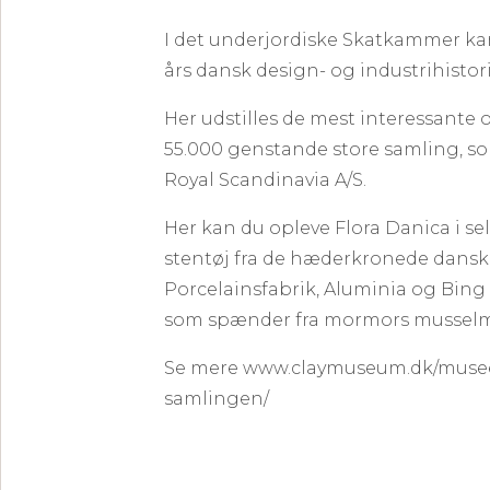
I det underjordiske Skatkammer kan
års dansk design- og industrihistor
Her udstilles de mest interessante 
55.000 genstande store samling, som
Royal Scandinavia A/S.
Her kan du opleve Flora Danica i se
stentøj fra de hæderkronede dansk
Porcelainsfabrik, Aluminia og Bing
som spænder fra mormors musselmale
Se mere www.claymuseum.dk/musee
samlingen/