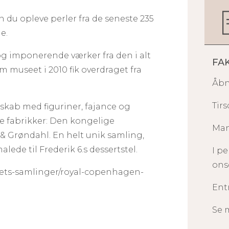
 du opleve perler fra de seneste 235
ie.
og imponerende værker fra den i alt
FA
 museet i 2010 fik overdraget fra
Åbn
Tirs
lskab med figuriner, fajance og
e fabrikker: Den kongelige
Man
 & Grøndahl. En helt unik samling,
de til Frederik 6.s dessertstel.
I p
onsd
ts-samlinger/royal-copenhagen-
Entr
Se 