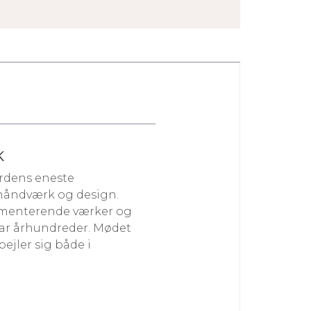
K
rdens eneste
håndværk og design.
imenterende værker og
ar århundreder. Mødet
ejler sig både i