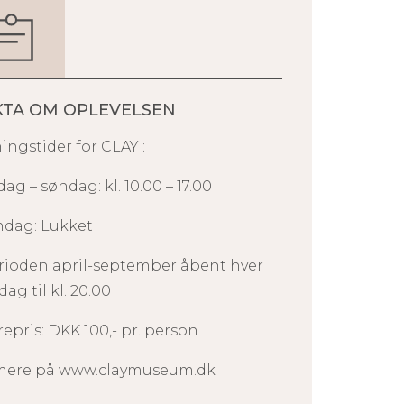
KTA OM OPLEVELSEN
ingstider for CLAY :
dag – søndag: kl. 10.00 – 17.00
dag: Lukket
erioden april-september åbent hver
ag til kl. 20.00
epris: DKK 100,- pr. person
mere på www.claymuseum.dk