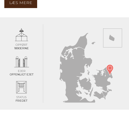
LÆS MERE
OPFØRT
1890ERNE
EJER
OFFENLIGT EJET
STATUS
FREDET