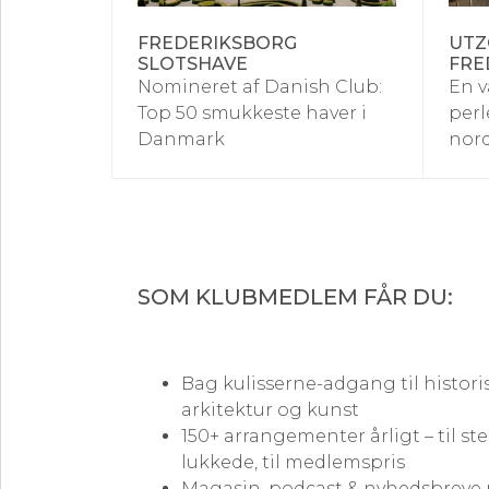
FREDERIKSBORG
UTZ
SLOTSHAVE
FRE
Nomineret af Danish Club:
En v
Top 50 smukkeste haver i
perl
Danmark
nor
SOM KLUBMEDLEM FÅR DU:
Bag kulisserne-adgang til histori
arkitektur og kunst
150+ arrangementer årligt – til st
lukkede, til medlemspris
Magasin, podcast & nyhedsbreve 