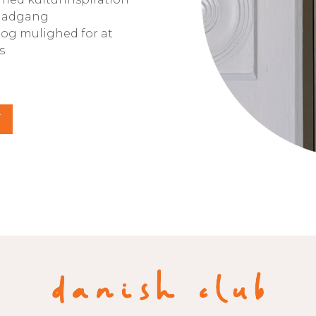
k adgang
s og mulighed for at
s
T