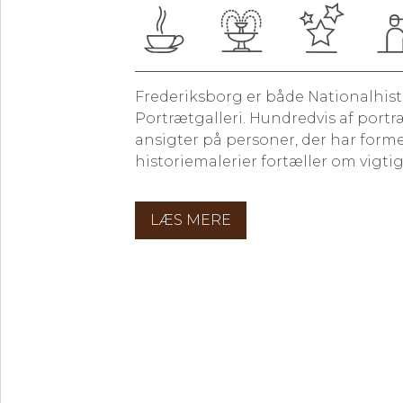
Frederiksborg er både Nationalhis
Portrætgalleri. Hundredvis af portræ
ansigter på personer, der har form
historiemalerier fortæller om vigt
LÆS MERE