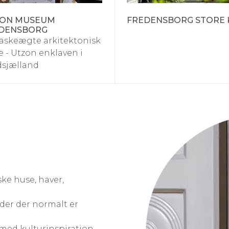
ON MUSEUM
FREDENSBORG STORE
DENSBORG
askeægte arkitektonisk
e - Utzon enklaven i
dsjælland
ske huse, haver,
eder der normalt er
med kulturinspiration