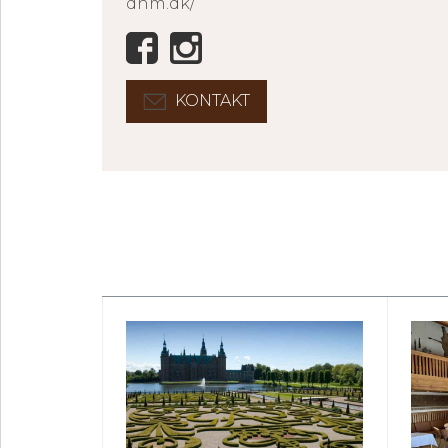
dnm.dk/
KONTAKT