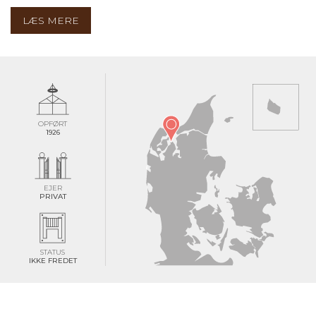
LÆS MERE
OPFØRT
1926
EJER
PRIVAT
STATUS
IKKE FREDET