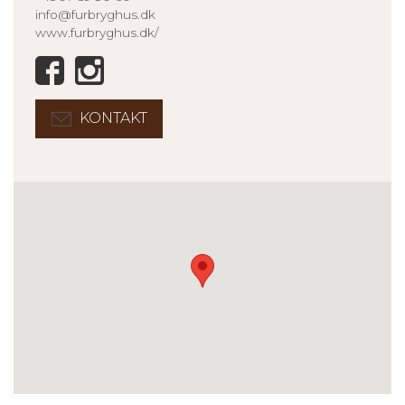
info@furbryghus.dk
www.furbryghus.dk/
KONTAKT