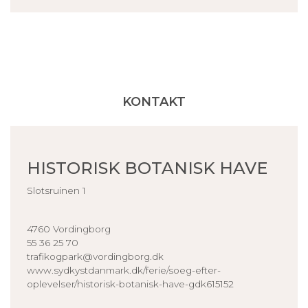
KONTAKT
HISTORISK BOTANISK HAVE
Slotsruinen 1
4760 Vordingborg
55 36 25 70
trafikogpark@vordingborg.dk
www.sydkystdanmark.dk/ferie/soeg-efter-
oplevelser/historisk-botanisk-have-gdk615152