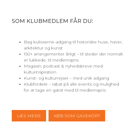
SOM KLUBMEDLEM FÅR DU:
Bag kulisserne-adgang til historiske huse, haver,
arkitektur og kunst
150+ arrangementer årligt – til steder der normalt
er lukkede, til medlemspris
Magasin, podcast & nyhedsbreve med
kulturinspiration
Kunst- og kulturrejser – med unik adgang
Klubfordele – rabat på alle events og mulighed
for at tage en gæst med til medlemspris
LÆS MERE
KØB SOM GAVEKORT