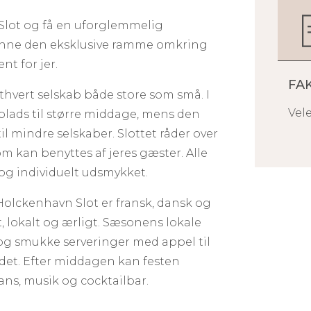
 Slot og få en uforglemmelig
danne den eksklusive ramme omkring
t for jer.
FA
thvert selskab både store som små. I
Vele
lads til større middage, mens den
il mindre selskaber. Slottet råder over
som kan benyttes af jeres gæster. Alle
 og individuelt udsmykket.
olckenhavn Slot er fransk, dansk og
lokalt og ærligt. S
æsonens lokale
 og smukke serveringer med appel til
det.
Efter middagen kan festen
dans, musik og cocktailbar.