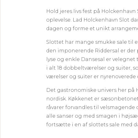
Hold jeres livs fest på Holckenhavn
oplevelse. Lad Holckenhavn Slot 
dagen og forme et unikt arrangemen
Slottet har mange smukke sale til e
den imponerende Riddersal er der p
lyse og enkle Dansesal er velegnet t
i alt 18 dobbeltværelser og suiter, 
værelser og suiter er nyrenoverede
Det gastronomiske univers her på H
nordisk.
Køkkenet er sæsonbetonet, 
råvarer forvandles til velsmagende
alle sanser og med smagen i højsæ
fortsætte i en af slottets sale med 