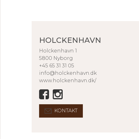
HOLCKENHAVN
Holckenhavn 1
5800 Nyborg
+45 65 31 31 05
info@holckenhavn.dk
www.holckenhavn.dk/
KONTAKT