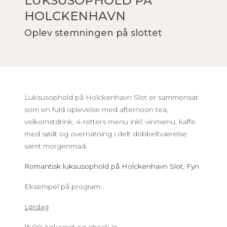
LUKSUSOPHOLD PÅ
HOLCKENHAVN
Oplev stemningen på slottet
Luksusophold på Holckenhavn Slot er sammensat
som en fuld oplevelse med afternoon tea,
velkomstdrink, 4-retters menu inkl. vinmenu, kaffe
med sødt og overnatning i delt dobbeltværelse
samt morgenmad.
Romantisk luksusophold på Holckenhavn Slot, Fyn
Eksempel på program
Lørdag
15.00 Ankomst og check in