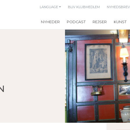
LANGUAGE
BLIV KLUBMEDLEM
NYHEDSBREV
NYHEDER
PODCAST
REJSER
KUNST
N