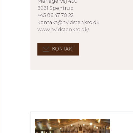
Mariagervej 450
8981 Spentrup
+45 86 47 70 22
kontakt@hvidstenkro.dk
www.hvidstenkro.dk/
KONTAKT