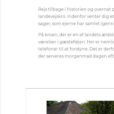
Rejs tilbage i historien og overn
landevejskro. Indenfor venter dig e
sager, som ejerne har samlet igenn
På kroen, der er en af landets ældst
værelser i gæstefløjen. Her er nemli
telefoner til at forstyrre. Det er der
der serveres morgenmad dagen efter