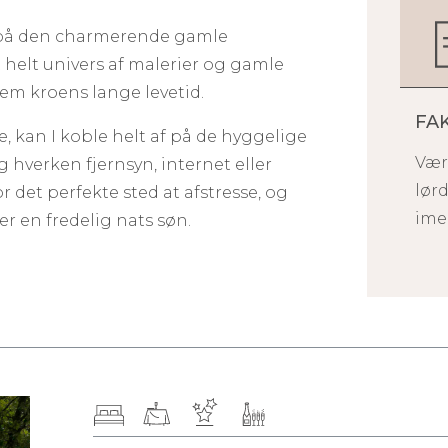
at på den charmerende gamle
t helt univers af malerier og gamle
em kroens lange levetid.
FA
e, kan I koble helt af på de hyggelige
Være
g hverken fjernsyn, internet eller
lør
for det perfekte sted at afstresse, og
imel
 en fredelig nats søn.