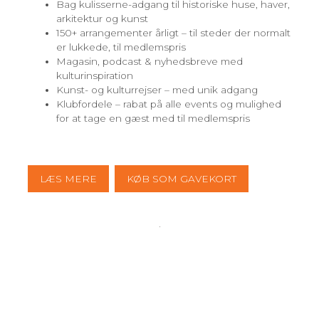
Bag kulisserne-adgang til historiske huse, haver,
arkitektur og kunst
150+ arrangementer årligt – til steder der normalt
er lukkede, til medlemspris
Magasin, podcast & nyhedsbreve med
kulturinspiration
Kunst- og kulturrejser – med unik adgang
Klubfordele – rabat på alle events og mulighed
for at tage en gæst med til medlemspris
LÆS MERE
KØB SOM GAVEKORT