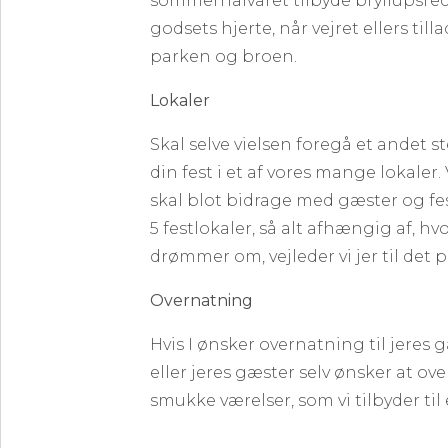
sommerhalvåret tilbyde bryllupsrec
godsets hjerte, når vejret ellers til
parken og broen.
Lokaler
Skal selve vielsen foregå et andet s
din fest i et af vores mange lokaler
skal blot bidrage med gæster og fe
5 festlokaler, så alt afhængig af, hvo
drømmer om, vejleder vi jer til det p
Overnatning
Hvis I ønsker overnatning til jeres 
eller jeres gæster selv ønsker at over
smukke værelser, som vi tilbyder til 