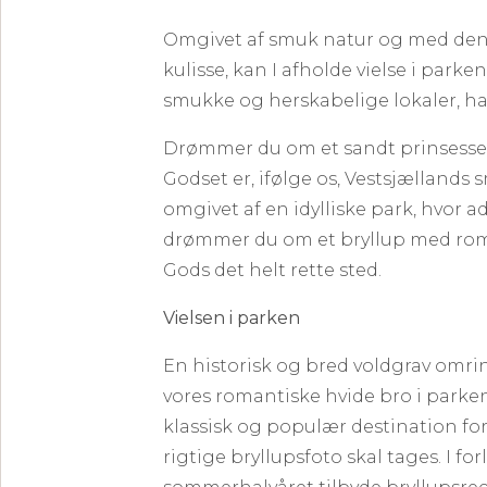
Omgivet af smuk natur og med de
kulisse, kan I afholde vielse i parke
smukke og herskabelige lokaler, har
Drømmer du om et sandt prinsesseb
Godset er, ifølge os, Vestsjællands
omgivet af en idylliske park, hvor ads
drømmer du om et bryllup med roman
Gods det helt rette sted.
Vielsen i parken
En historisk og bred voldgrav omri
vores romantiske hvide bro i parke
klassisk og populær destination for 
rigtige bryllupsfoto skal tages. I for