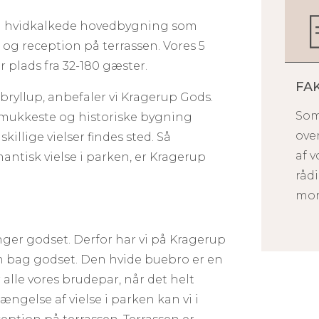
n hvidkalkede hovedbygning som
n og reception på terrassen. Vores 5
 plads fra 32-180 gæster.
FA
ryllup, anbefaler vi Kragerup Gods.
Som
 smukkeste og historiske bygning
ove
killige vielser findes sted. Så
af v
tisk vielse i parken, er Kragerup
rådi
mor
nger godset. Derfor har vi på Kragerup
n bag godset. Den hvide buebro er en
alle vores brudepar, når det helt
længelse af vielse i parken kan vi i