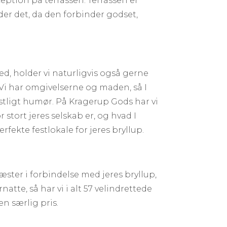
eption på terrassen. Terrassen er
lader det, da den forbinder godset,
ted, holder vi naturligvis også gerne
. Vi har omgivelserne og maden, så I
stligt humør. På Kragerup Gods har vi
r stort jeres selskab er, og hvad I
erfekte festlokale for jeres bryllup.
gæster i forbindelse med jeres bryllup,
natte, så har vi i alt 57 velindrettede
en særlig pris.