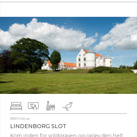
9260 Gistrup
LINDENBORG SLOT
Kom inden for voldgraven og oplev den helt