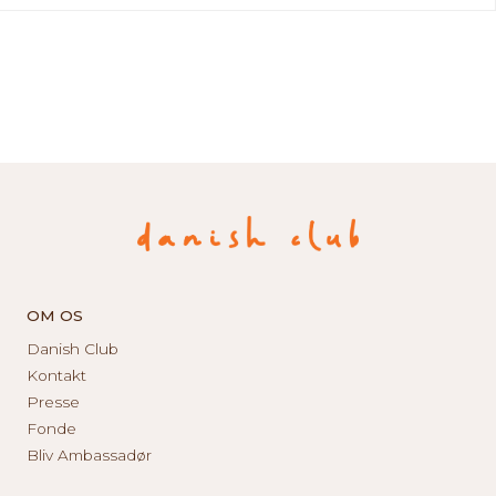
OM OS
Danish Club
Kontakt
Presse
Fonde
Bliv Ambassadør