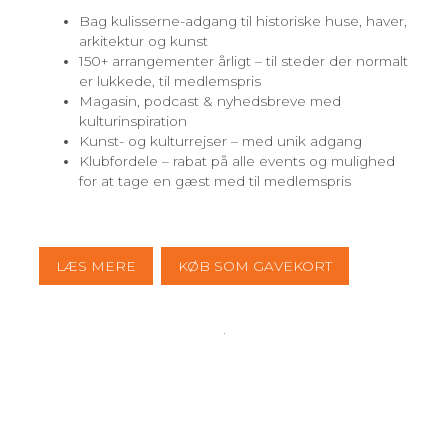
Bag kulisserne-adgang til historiske huse, haver,
arkitektur og kunst
150+ arrangementer årligt – til steder der normalt
er lukkede, til medlemspris
Magasin, podcast & nyhedsbreve med
kulturinspiration
Kunst- og kulturrejser – med unik adgang
Klubfordele – rabat på alle events og mulighed
for at tage en gæst med til medlemspris
LÆS MERE
KØB SOM GAVEKORT