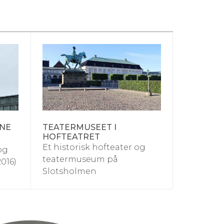
RNE
TEATERMUSEET I
HOFTEATRET
Et historisk hofteater og
og
teatermuseum på
016)
Slotsholmen