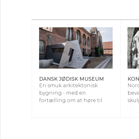
DANSK JØDISK MUSEUM
KON
En smuk arkitektonisk
Nord
bygning - med en
bev
fortælling om at høre til
skul