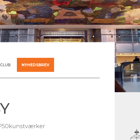
 CLUB
NYHEDSBREV
BY
OP50kunstværker