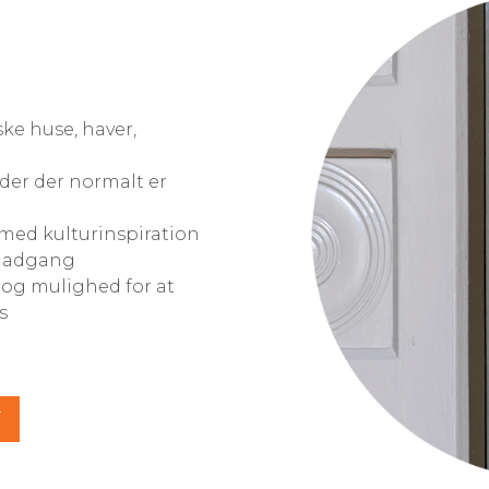
ske huse, haver,
eder der normalt er
med kulturinspiration
k adgang
s og mulighed for at
s
T