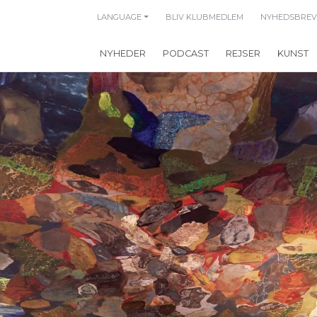
LANGUAGE
BLIV KLUBMEDLEM
NYHEDSBREV
NYHEDER
PODCAST
REJSER
KUNST