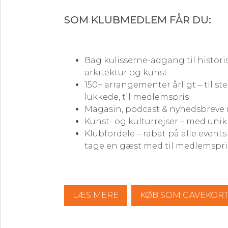
SOM KLUBMEDLEM FÅR DU:
Bag kulisserne-adgang til histori
arkitektur og kunst
150+ arrangementer årligt – til st
lukkede, til medlemspris
Magasin, podcast & nyhedsbreve 
Kunst- og kulturrejser – med uni
Klubfordele – rabat på alle event
tage en gæst med til medlemspri
LÆS MERE
KØB SOM GAVEKOR