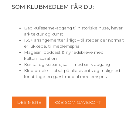
SOM KLUBMEDLEM FÅR DU:
Bag kulisserne-adgang til historiske huse, haver,
arkitektur og kunst
150+ arrangementer årligt – til steder der normalt
er lukkede, til medlemspris
Magasin, podcast & nyhedsbreve med
kulturinspiration
Kunst- og kulturrejser – med unik adgang
Klubfordele – rabat på alle events og mulighed
for at tage en gæst med til medlemspris
LÆS MERE
KØB SOM GAVEKORT