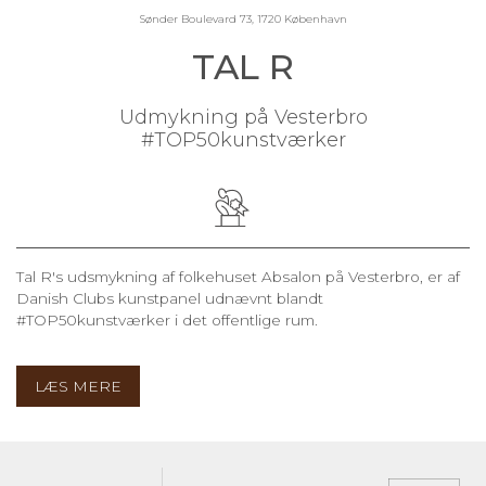
Sønder Boulevard 73, 1720 København
TAL R
Udmykning på Vesterbro
#TOP50kunstværker
Tal R's udsmykning af folkehuset Absalon på Vesterbro, er af
Danish Clubs kunstpanel udnævnt blandt
#TOP50kunstværker i det offentlige rum.
LÆS MERE