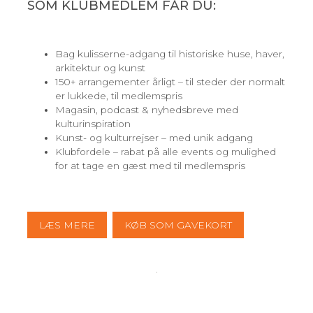
SOM KLUBMEDLEM FÅR DU:
Bag kulisserne-adgang til historiske huse, haver,
arkitektur og kunst
150+ arrangementer årligt – til steder der normalt
er lukkede, til medlemspris
Magasin, podcast & nyhedsbreve med
kulturinspiration
Kunst- og kulturrejser – med unik adgang
Klubfordele – rabat på alle events og mulighed
for at tage en gæst med til medlemspris
LÆS MERE
KØB SOM GAVEKORT