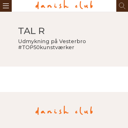
TAL R
Udmykning på Vesterbro
#TOP50kunstværker