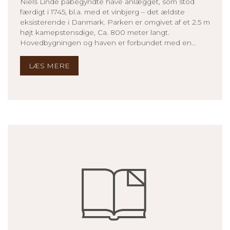
Niels Linde påbegyndte have anlægget, som stod
færdigt i 1745, bl.a. med et vinbjerg – det ældste
eksisterende i Danmark. Parken er omgivet af et 2.5 m
højt kamepstensdige, Ca. 800 meter langt.
Hovedbygningen og haven er forbundet med en...
LÆS MERE