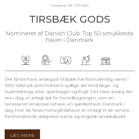
Tirsbækvej 135, 7120 Vejle
TIRSBÆK GODS
Nomineret af Danish Club: Top 50 smukkeste
haver i Danmark
Det første have anlæg på Tirsbæk har formodentlig været i
1500 tallet på slots-holmens sydlige del med læge- og
husholdnings urter, grøntsager og frugt. Det have anlæg der
ses i dag, er anlagt øst for hovedbygningen, som en
terrasseret renæssancehave, en sjældenhed i Danmark i
dag, hvor de fleste herregårdshaver er omlagt til de senere
fremherskende stilepoker barok og engelsk landskabsstil.
LÆS MERE